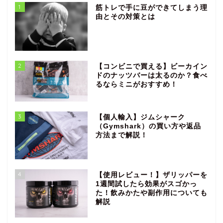
1
筋トレで手に豆ができてしまう理
由とその対策とは
2
【コンビニで買える】ビーカイン
ドのナッツバーは太るのか？食べ
るならミニがおすすめ！
3
【個人輸入】ジムシャーク
（Gymshark）の買い方や返品
方法まで解説！
4
【使用レビュー！】ザリッパーを
1週間試したら効果がスゴかっ
た！飲みかたや副作用についても
解説