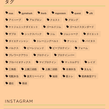
タグ
eaa
gymshark
iherb
myprotein
quest
ufit
アイハーブ
アルプロン
クエスト
グロング
ケトジェニックダイエット
ゴールドジム
ゴールドスタンダード
ザプロ
シックスパック
ジム
ジムシャーク
ダイエット
ダイエティシャン
トレーニングベルト
ナッシュ
バイタス
バルクス
ビーレジェンド
ピープロテイン
フォーム
プレワークアウト
プロテイン
プロテインバー
プロバイオティクス
マイプロテイン
マッスルデリ
レイズ
三角筋
上腕三頭筋
上腕二頭筋
冷凍弁当
太もも
宅配弁当
楽天リーベイツ
短頭
筋トレ
筋肉食堂デリ
遺伝
長頭
INSTAGRAM