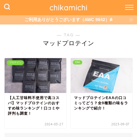
chikamichi
ご利用ありがとうございます（AWC 9842）
― TAG ―
マッドプロテイン
EAA
プロテイン
【人工甘味料不使用で高コス
マッドプロテインEAAの口コ
パ】マッドプロテインのおす
ミってどう？全9種類の味をラ
すめ味ランキング！口コミや
ンキングで紹介！
評判も調査！
2024-03-27
2023-09-07