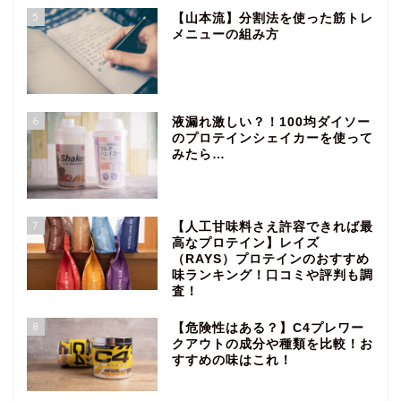
5
【山本流】分割法を使った筋トレ
メニューの組み方
6
液漏れ激しい？！100均ダイソー
のプロテインシェイカーを使って
みたら…
7
【人工甘味料さえ許容できれば最
高なプロテイン】レイズ
（RAYS）プロテインのおすすめ
味ランキング！口コミや評判も調
査！
8
【危険性はある？】C4プレワー
クアウトの成分や種類を比較！お
すすめの味はこれ！