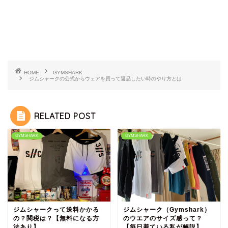
HOME
GYMSHARK
ジムシャークの公式からウェアを買って返品したい時のやり方とは
RELATED POST
GYMSHARK
GYMSHARK
ジムシャークって送料かかる
ジムシャーク（Gymshark）
の？関税は？【無料になる方
のウエアのサイズ感って？
法あり】
【毎日着ている私が解説】