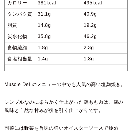
カロリー
381kcal
495kcal
タンパク質
31.1g
40.9g
脂質
14.8g
19.2g
炭水化物
35.8g
46.2g
食物繊維
1.8g
2.3g
食塩相当量
1.4g
1.8g
Muscle Deliのメニューの中でも人気の高い塩麹焼き。
シンプルなのに柔らかく仕上がった鶏もも肉は、麹の
風味と自然な甘みが後を引く仕上がりです。
副菜には野菜を旨味の強いオイスターソースで炒め、