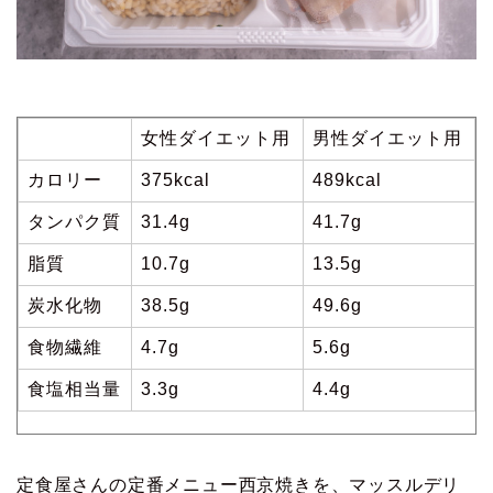
女性ダイエット用
男性ダイエット用
カロリー
375kcal
489kcal
タンパク質
31.4g
41.7g
脂質
10.7g
13.5g
炭水化物
38.5g
49.6g
食物繊維
4.7g
5.6g
食塩相当量
3.3g
4.4g
定食屋さんの定番メニュー西京焼きを、マッスルデリ