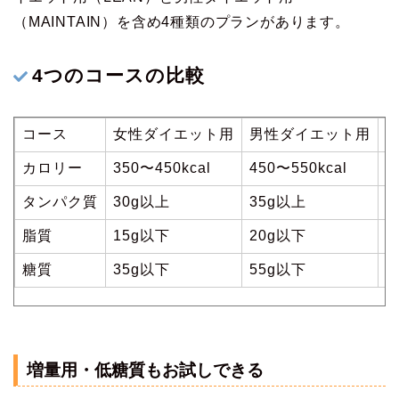
（MAINTAIN）を含め4種類のプランがあります。
4つのコースの比較
コース
女性ダイエット用
男性ダイエット用
カロリー
350〜450kcal
450〜550kcal
5
タンパク質
30g以上
35g以上
5
脂質
15g以下
20g以下
2
糖質
35g以下
55g以下
7
増量用・低糖質もお試しできる