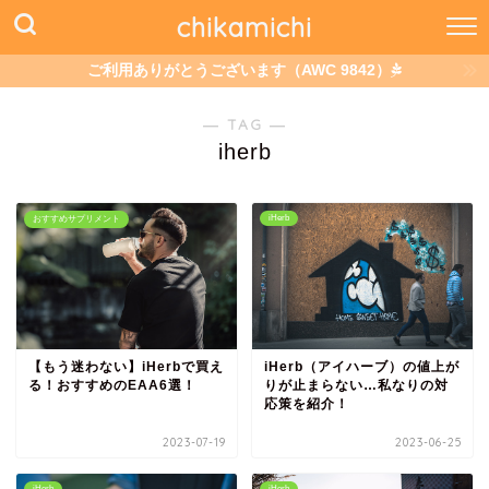
chikamichi
ご利用ありがとうございます（AWC 9842）
― TAG ―
iherb
iHerb
おすすめサプリメント
【もう迷わない】iHerbで買え
iHerb（アイハーブ）の値上が
る！おすすめのEAA6選！
りが止まらない…私なりの対
応策を紹介！
2023-07-19
2023-06-25
iHerb
iHerb