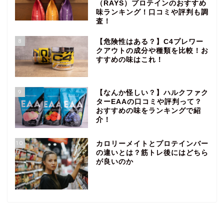
（RAYS）プロテインのおすすめ
味ランキング！口コミや評判も調
査！
8
【危険性はある？】C4プレワー
クアウトの成分や種類を比較！お
すすめの味はこれ！
9
【なんか怪しい？】ハルクファク
ターEAAの口コミや評判って？
おすすめの味をランキングで紹
介！
10
カロリーメイトとプロテインバー
の違いとは？筋トレ後にはどちら
が良いのか