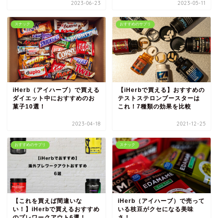
2023-06-23
2023-05-11
スナック
おすすめのサプリ
iHerb（アイハーブ）で買える
【iHerbで買える】おすすめの
ダイエット中におすすめのお
テストステロンブースターは
菓子10選！
これ！7種類の効果を比較
2023-04-18
2021-12-25
おすすめのサプリ
スナック
【これを買えば間違いな
iHerb（アイハーブ）で売って
い！】iHerbで買えるおすすめ
いる枝豆がクセになる美味
のプレワークアウト6選！
さ！