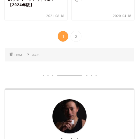
【2024年版】
2021-06-16
2020-04-18
1
2
HOME
iherb