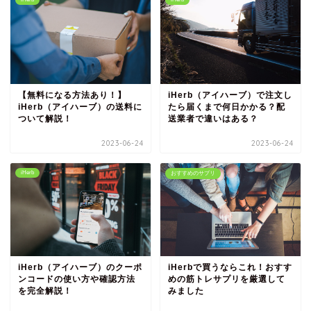
【無料になる方法あり！】
iHerb（アイハーブ）で注文し
iHerb（アイハーブ）の送料に
たら届くまで何日かかる？配
ついて解説！
送業者で違いはある？
2023-06-24
2023-06-24
iHerb
おすすめのサプリ
iHerb（アイハーブ）のクーポ
iHerbで買うならこれ！おすす
ンコードの使い方や確認方法
めの筋トレサプリを厳選して
を完全解説！
みました