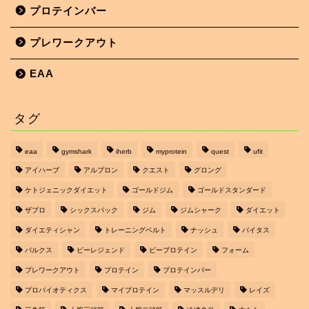
プロテインバー
プレワークアウト
EAA
タグ
eaa
gymshark
iherb
myprotein
quest
ufit
アイハーブ
アルプロン
クエスト
グロング
ケトジェニックダイエット
ゴールドジム
ゴールドスタンダード
ザプロ
シックスパック
ジム
ジムシャーク
ダイエット
ダイエティシャン
トレーニングベルト
ナッシュ
バイタス
バルクス
ビーレジェンド
ピープロテイン
フォーム
プレワークアウト
プロテイン
プロテインバー
プロバイオティクス
マイプロテイン
マッスルデリ
レイズ