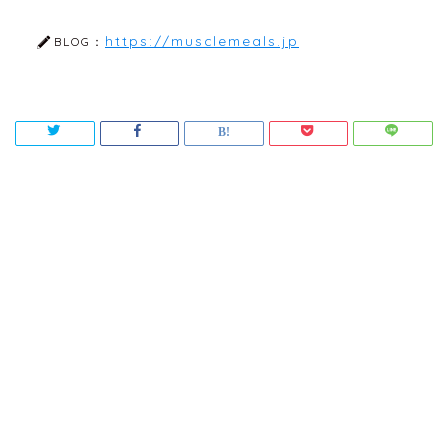
https://musclemeals.jp
BLOG：