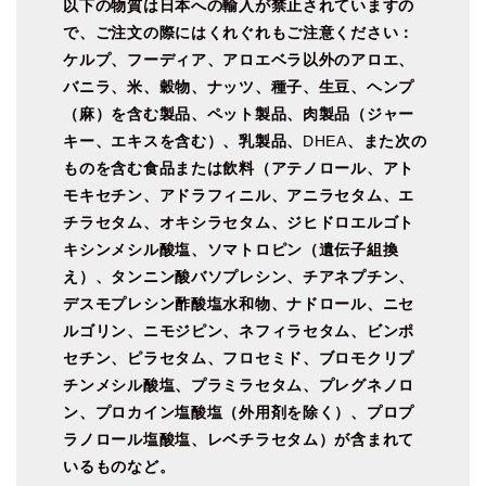
以下の物質は日本への輸入が禁止されていますの
で、ご注文の際にはくれぐれもご注意ください：
ケルプ、フーディア、アロエベラ以外のアロエ、
バニラ、米、穀物、ナッツ、種子、生豆、ヘンプ
（麻）を含む製品、ペット製品、肉製品（ジャー
キー、エキスを含む）、乳製品、
DHEA
、また次の
ものを含む食品または飲料（アテノロール、アト
モキセチン、アドラフィニル、アニラセタム、エ
チラセタム、オキシラセタム、ジヒドロエルゴト
キシンメシル酸塩、ソマトロピン（遺伝子組換
え）、タンニン酸バソプレシン、チアネプチン、
デスモプレシン酢酸塩水和物、ナドロール、ニセ
ルゴリン、ニモジピン、ネフィラセタム、ビンポ
セチン、ピラセタム、フロセミド、ブロモクリプ
チンメシル酸塩、プラミラセタム、プレグネノロ
ン、プロカイン塩酸塩（外用剤を除く）、プロプ
ラノロール塩酸塩、レベチラセタム）が含まれて
いるものなど。