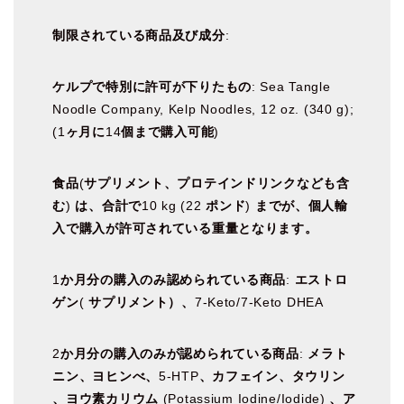
制限されている商品及び成分
:
ケルプで特別に許可が下りたもの
: Sea Tangle
Noodle Company, Kelp Noodles, 12 oz. (340 g);
(1
ヶ月に
14
個まで購入可能
)
食品
(
サプリメント、プロテインドリンクなども含
む
)
は、合計で
10 kg (22
ポンド
)
までが、個人輸
入で購入が許可されている重量となります。
1
か月分の購入のみ認められている商品
:
エストロ
ゲン
(
サプリメント）、
7-Keto/7-Keto DHEA
2
か月分の購入のみが認められている商品
:
メラト
ニン、ヨヒンべ、
5-HTP
、カフェイン、タウリン
、ヨウ素カリウム
(Potassium Iodine/Iodide)
、ア