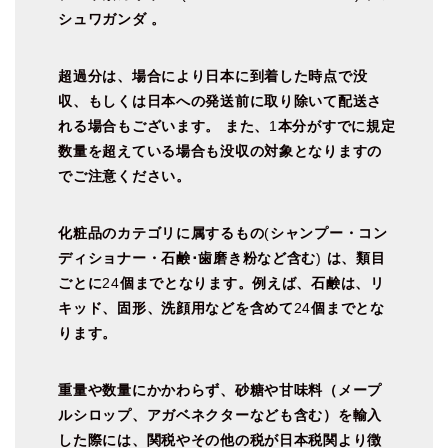
シュワガンダ
。
超過分は、場合により日本に到着した時点で没
収、もしくは日本への発送前に取り除いて配送さ
れる場合もございます。
また、
1
本分がすでに規定
数量を超えている場合も没収の対象となりますの
でご注意ください。
化粧品のカテゴリに属するもの
(
シャンプー・コン
ディショナー・石鹸･歯磨き粉など含む
)
は、類目
ごとに
24
個までとなります。例えば、石鹸は、リ
キッド、固形、洗顔用などを含めて
24
個までとな
ります。
重量や数量にかかわらず、砂糖や甘味料（メープ
ルシロップ、アガベネクターなども含む）を輸入
した際には、関税やその他の税が日本税関より徴