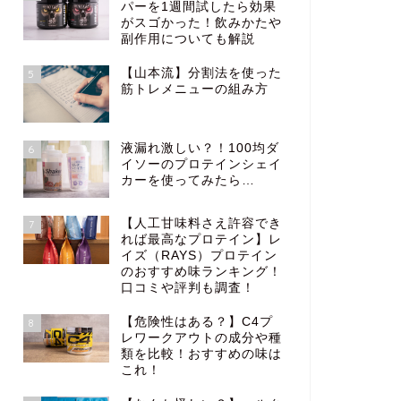
パーを1週間試したら効果
がスゴかった！飲みかたや
副作用についても解説
【山本流】分割法を使った
5
筋トレメニューの組み方
液漏れ激しい？！100均ダ
6
イソーのプロテインシェイ
カーを使ってみたら…
【人工甘味料さえ許容でき
7
れば最高なプロテイン】レ
イズ（RAYS）プロテイン
のおすすめ味ランキング！
口コミや評判も調査！
【危険性はある？】C4プ
8
レワークアウトの成分や種
類を比較！おすすめの味は
これ！