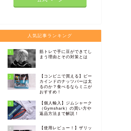
人気記事ランキング
筋トレで手に豆ができてし
1
まう理由とその対策とは
【コンビニで買える】ビー
2
カインドのナッツバーは太
るのか？食べるならミニが
おすすめ！
【個人輸入】ジムシャーク
3
（Gymshark）の買い方や
返品方法まで解説！
【使用レビュー！】ザリッ
4