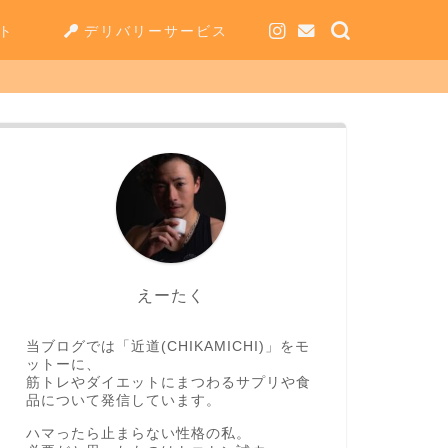
ト
デリバリーサービス
えーたく
当ブログでは「近道(CHIKAMICHI)」をモ
ットーに、
筋トレやダイエットにまつわるサプリや食
品について発信しています。
ハマったら止まらない性格の私。