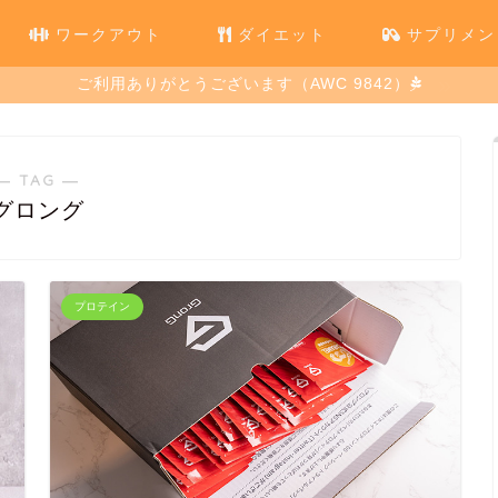
ワークアウト
ダイエット
サプリメン
ご利用ありがとうございます（AWC 9842）
― TAG ―
グロング
プロテイン