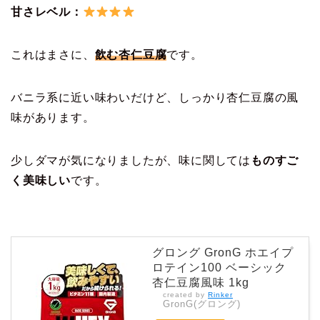
甘さレベル：
これはまさに、
飲む杏仁豆腐
です。
バニラ系に近い味わいだけど、しっかり杏仁豆腐の風
味があります。
少しダマが気になりましたが、味に関しては
ものすご
く美味しい
です。
グロング GronG ホエイプ
ロテイン100 ベーシック
杏仁豆腐風味 1kg
created by
Rinker
GronG(グロング)