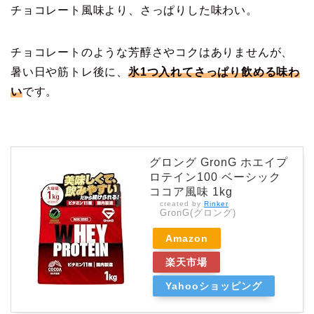
チョコレート風味より、さっぱりした味わい。
チョコレートのような芳醇さやコクはありませんが、
暑い日や筋トレ後に、
氷1つ入れてさっぱり飲める味わ
い
です。
グロング GronG ホエイプ
ロテイン100 ベーシック
ココア風味 1kg
created by
Rinker
GronG(グロング)
Amazon
楽天市場
Yahooショッピング