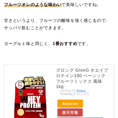
フルーツオレのような味わい
で美味しいですね。
甘さというより、フルーツの酸味を強く感じるので、
サッパリ飲むことができます。
ヨーグルト味と同じく、
1番おすすめ
です。
グロング GronG ホエイプ
ロテイン100 ベーシック
フルーツミックス 風味
1kg
created by
Rinker
GronG(グロング)
Amazon
楽天市場