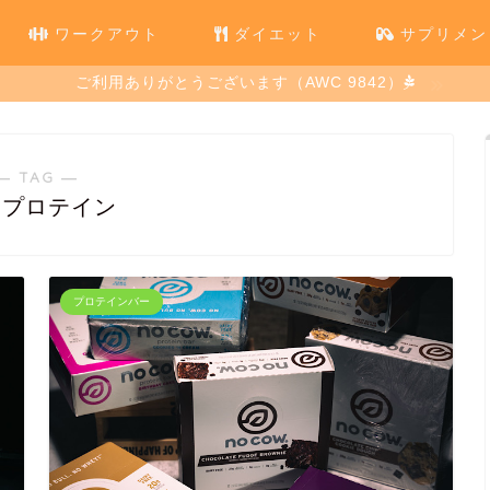
ワークアウト
ダイエット
サプリメン
ご利用ありがとうございます（AWC 9842）
― TAG ―
ープロテイン
プロテインバー