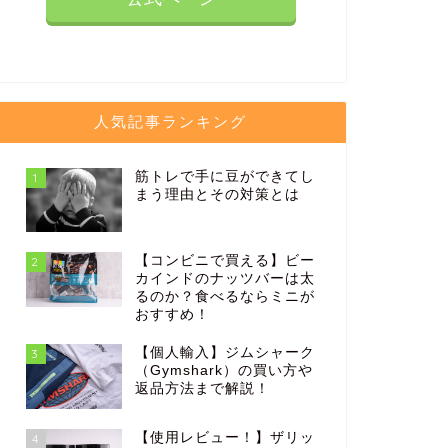
人気記事ランキング
筋トレで手に豆ができてし
1
まう理由とその対策とは
【コンビニで買える】ビー
2
カインドのナッツバーは太
るのか？食べるならミニが
おすすめ！
【個人輸入】ジムシャーク
3
（Gymshark）の買い方や
返品方法まで解説！
【使用レビュー！】ザリッ
4