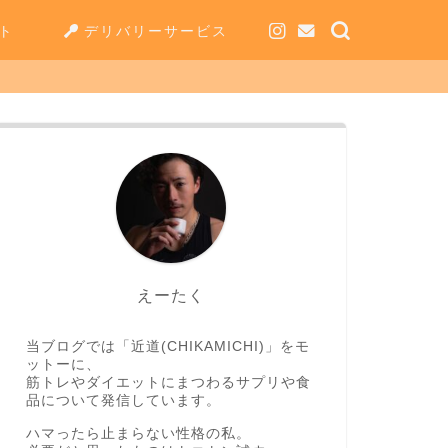
ト
デリバリーサービス
えーたく
当ブログでは「近道(CHIKAMICHI)」をモ
ットーに、
筋トレやダイエットにまつわるサプリや食
品について発信しています。
ハマったら止まらない性格の私。