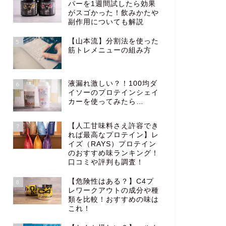
パーを1週間試したら効果
がスゴかった！飲みかたや
副作用についても解説
【山本流】分割法を使った
5
筋トレメニューの組み方
液漏れ激しい？！100均ダ
6
イソーのプロテインシェイ
カーを使ってみたら…
【人工甘味料さえ許容でき
7
れば最高なプロテイン】レ
イズ（RAYS）プロテイン
のおすすめ味ランキング！
口コミや評判も調査！
【危険性はある？】C4プ
8
レワークアウトの成分や種
類を比較！おすすめの味は
これ！