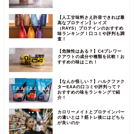
7
【人工甘味料さえ許容できれば最
高なプロテイン】レイズ
（RAYS）プロテインのおすすめ
味ランキング！口コミや評判も調
査！
8
【危険性はある？】C4プレワー
クアウトの成分や種類を比較！お
すすめの味はこれ！
9
【なんか怪しい？】ハルクファク
ターEAAの口コミや評判って？
おすすめの味をランキングで紹
介！
10
カロリーメイトとプロテインバー
の違いとは？筋トレ後にはどちら
が良いのか