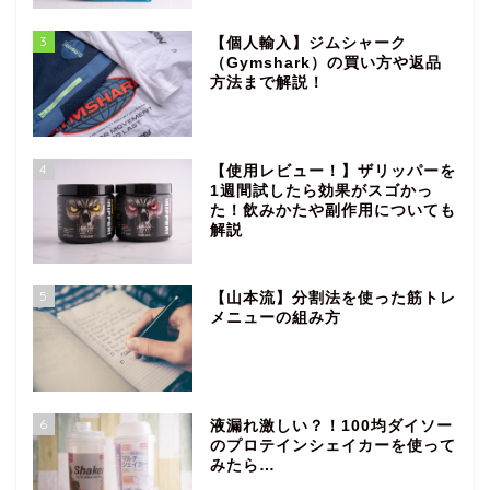
3
【個人輸入】ジムシャーク
（Gymshark）の買い方や返品
方法まで解説！
4
【使用レビュー！】ザリッパーを
1週間試したら効果がスゴかっ
た！飲みかたや副作用についても
解説
5
【山本流】分割法を使った筋トレ
メニューの組み方
6
液漏れ激しい？！100均ダイソー
のプロテインシェイカーを使って
みたら…