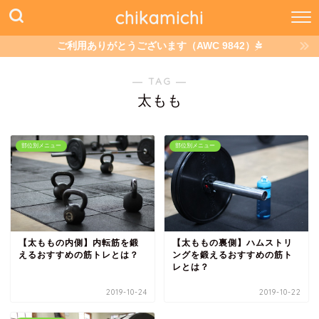
chikamichi
ご利用ありがとうございます（AWC 9842）
― TAG ―
太もも
部位別メニュー
部位別メニュー
【太ももの内側】内転筋を鍛
【太ももの裏側】ハムストリ
えるおすすめの筋トレとは？
ングを鍛えるおすすめの筋ト
レとは？
2019-10-24
2019-10-22