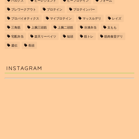
バルクス
ビーレジェンド
ピープロテイン
フォーム
プレワークアウト
プロテイン
プロテインバー
プロバイオティクス
マイプロテイン
マッスルデリ
レイズ
三角筋
上腕三頭筋
上腕二頭筋
冷凍弁当
太もも
宅配弁当
楽天リーベイツ
短頭
筋トレ
筋肉食堂デリ
遺伝
長頭
INSTAGRAM