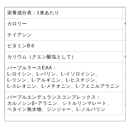
栄養成分表：1食あたり
成
カロリー
0k
ナイアシン
1
ビタミンB６
1
カリウム（クエン酸塩として）
6
パープルラースEAA：
L-ロイシン、L-バリン、L-イソロイシン、
7
L-リシン、L-アルギニン、L-ヒスチジン、
L-スレオニン、L-メチオニン、L-フェニルアラニン
パープルエンデュランスコンプレックス：
カルノシンβ−アラニン、シトルリンマレート、
2
ベタイン無水物、ジンジャー、L-ノルバリン