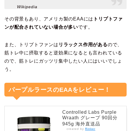
Wikipedia
その背景もあり、アメリカ製のEAAには
トリプトファ
ンが配合されていない場合が多い
です。
また、トリプトファンは
リラックス作用がある
ので、
筋トレ中に摂取すると逆効果になるとも言われている
ので、筋トレにガッツリ集中したい人にはいいでしょ
う。
パープルラースのEAAをレビュー！
Controlled Labs Purple
Wraath グレープ 90回分
945g 海外直送品
created by
Rinker