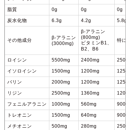
脂質
0g
0g
0g
炭水化物
6.3g
4.2g
5.8g
β-アラニン
(800mg)
β-アラニン
その他成分
特に
ビタミンB1、
(3000mg)
B2、B6
ロイシン
5500mg
2400mg
2500
イソロイシン
1500mg
1200mg
1250
バリン
2000mg
1200mg
1250
リジン
2500mg
1360mg
1200
フェニルアラニン
1000mg
560mg
900m
トレオニン
1500mg
640mg
900m
メチオニン
500mg
280mg
250m