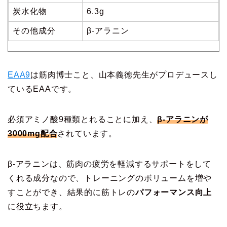
炭水化物
6.3g
その他成分
β-アラニン
EAA9
は筋肉博士こと、山本義徳先生がプロデュースし
ているEAAです。
必須アミノ酸9種類とれることに加え、
β-アラニンが
3000mg配合
されています。
β-アラニンは、筋肉の疲労を軽減するサポートをして
くれる成分なので、トレーニングのボリュームを増や
すことができ、
結果的に筋トレの
パフォーマンス向上
に役立ちます
。