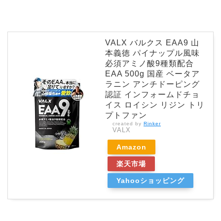
VALX バルクス EAA9 山
本義徳 パイナップル風味
必須アミノ酸9種類配合
EAA 500g 国産 ベータア
ラニン アンチドーピング
認証 インフォームドチョ
イス ロイシン リジン トリ
プトファン
created by
Rinker
VALX
Amazon
楽天市場
Yahooショッピング