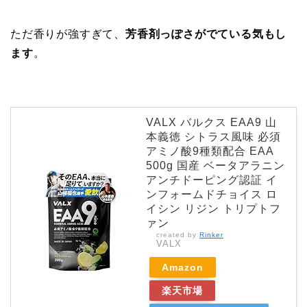
ただ香りが強すぎて、
芳香剤っぽさがでている気もし
ます
。
VALX バルクス EAA9 山
本義徳 シトラス風味 必須
アミノ酸9種類配合 EAA
500g 国産 ベータアラニン
アンチドーピング認証 イ
ンフォームドチョイス ロ
イシン リジン トリプトフ
ァン
created by
Rinker
VALX
Amazon
楽天市場