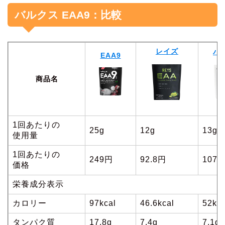
バルクス EAA9：比較
レイズ
バ
EAA9
商品名
1回あたりの
25g
12g
13g
使用量
1回あたりの
249円
92.8円
107
価格
栄養成分表示
カロリー
97kcal
46.6kcal
52kca
タンパク質
17.8g
7.4g
7.1g