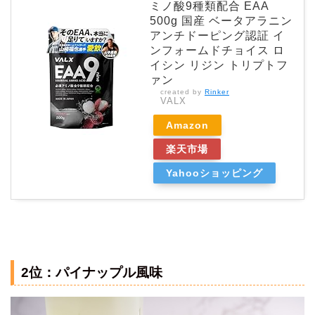
ミノ酸9種類配合 EAA
500g 国産 ベータアラニン
アンチドーピング認証 イ
ンフォームドチョイス ロ
イシン リジン トリプトフ
ァン
created by
Rinker
VALX
Amazon
楽天市場
Yahooショッピング
2位：パイナップル風味