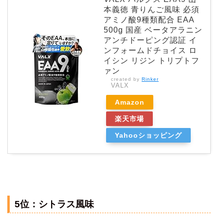
本義徳 青りんご風味 必須
アミノ酸9種類配合 EAA
500g 国産 ベータアラニン
アンチドーピング認証 イ
ンフォームドチョイス ロ
イシン リジン トリプトフ
ァン
created by
Rinker
VALX
Amazon
楽天市場
Yahooショッピング
5位：シトラス風味