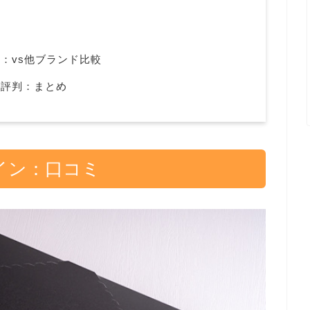
ン：vs他ブランド比較
ン評判：まとめ
テイン：口コミ