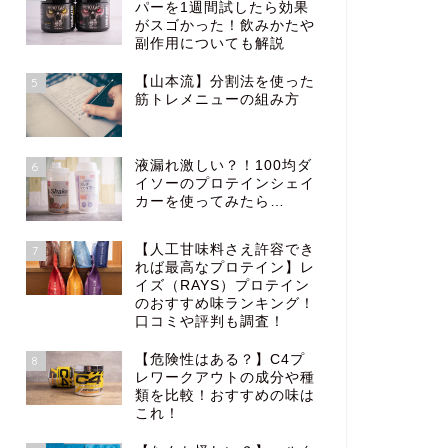
パーを1週間試したら効果
がスゴかった！飲みかたや
副作用についても解説
【山本流】分割法を使った
5
筋トレメニューの組み方
液漏れ激しい？！100均ダ
6
イソーのプロテインシェイ
カーを使ってみたら…
【人工甘味料さえ許容でき
7
れば最高なプロテイン】レ
イズ（RAYS）プロテイン
のおすすめ味ランキング！
口コミや評判も調査！
【危険性はある？】C4プ
8
レワークアウトの成分や種
類を比較！おすすめの味は
これ！