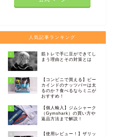
人気記事ランキング
筋トレで手に豆ができてし
1
まう理由とその対策とは
【コンビニで買える】ビー
2
カインドのナッツバーは太
るのか？食べるならミニが
おすすめ！
【個人輸入】ジムシャーク
3
（Gymshark）の買い方や
返品方法まで解説！
【使用レビュー！】ザリッ
4