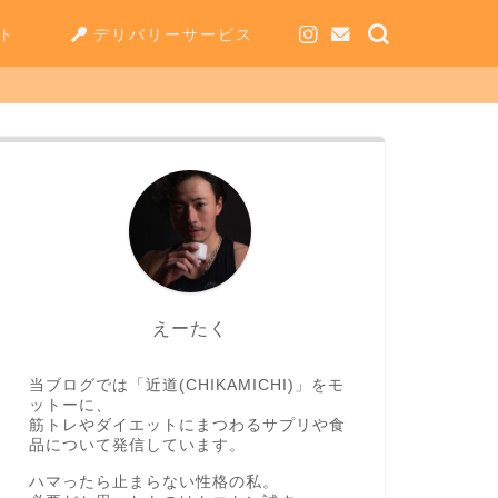
ト
デリバリーサービス
えーたく
当ブログでは「近道(CHIKAMICHI)」をモ
ットーに、
筋トレやダイエットにまつわるサプリや食
品について発信しています。
ハマったら止まらない性格の私。