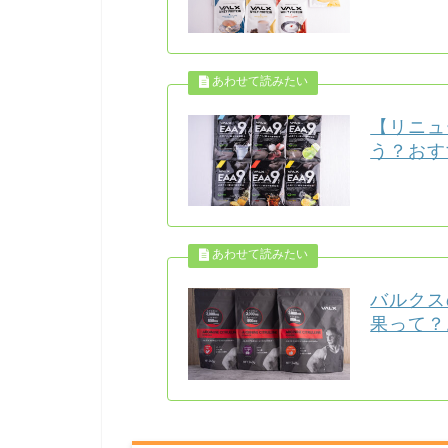
【リニュ
う？おす
バルクス
果って？