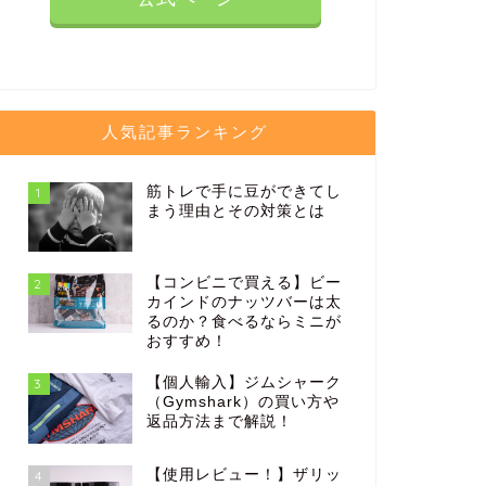
人気記事ランキング
筋トレで手に豆ができてし
1
まう理由とその対策とは
【コンビニで買える】ビー
2
カインドのナッツバーは太
るのか？食べるならミニが
おすすめ！
【個人輸入】ジムシャーク
3
（Gymshark）の買い方や
返品方法まで解説！
【使用レビュー！】ザリッ
4