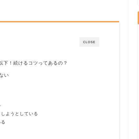
CLOSE
以下！続けるコツってあるの？
ない
い
もしようとしている
いる