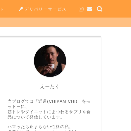
ト
デリバリーサービス
えーたく
当ブログでは「近道(CHIKAMICHI)」をモ
ットーに、
筋トレやダイエットにまつわるサプリや食
品について発信しています。
ハマったら止まらない性格の私。