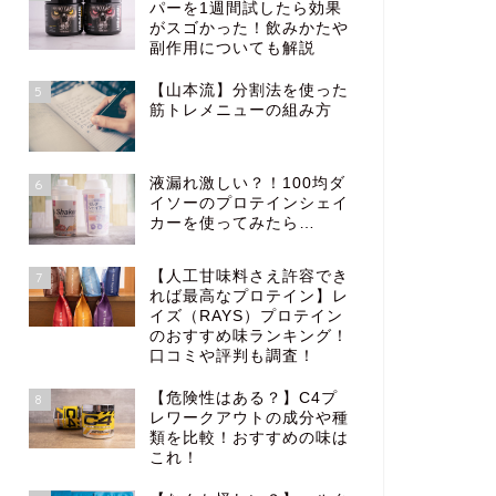
パーを1週間試したら効果
がスゴかった！飲みかたや
副作用についても解説
【山本流】分割法を使った
5
筋トレメニューの組み方
液漏れ激しい？！100均ダ
6
イソーのプロテインシェイ
カーを使ってみたら…
【人工甘味料さえ許容でき
7
れば最高なプロテイン】レ
イズ（RAYS）プロテイン
のおすすめ味ランキング！
口コミや評判も調査！
【危険性はある？】C4プ
8
レワークアウトの成分や種
類を比較！おすすめの味は
これ！