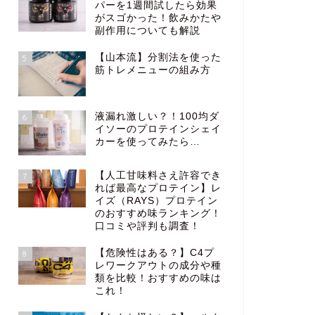
パーを1週間試したら効果
がスゴかった！飲みかたや
副作用についても解説
【山本流】分割法を使った
5
筋トレメニューの組み方
液漏れ激しい？！100均ダ
6
イソーのプロテインシェイ
カーを使ってみたら…
【人工甘味料さえ許容でき
7
れば最高なプロテイン】レ
イズ（RAYS）プロテイン
のおすすめ味ランキング！
口コミや評判も調査！
【危険性はある？】C4プ
8
レワークアウトの成分や種
類を比較！おすすめの味は
これ！