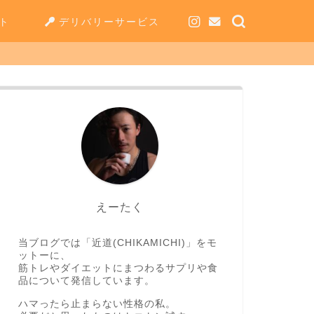
ト
デリバリーサービス
えーたく
当ブログでは「近道(CHIKAMICHI)」をモ
ットーに、
筋トレやダイエットにまつわるサプリや食
品について発信しています。
ハマったら止まらない性格の私。