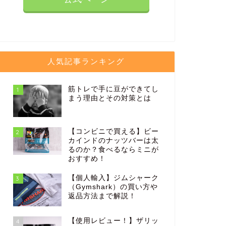
人気記事ランキング
筋トレで手に豆ができてし
1
まう理由とその対策とは
【コンビニで買える】ビー
2
カインドのナッツバーは太
るのか？食べるならミニが
おすすめ！
【個人輸入】ジムシャーク
3
（Gymshark）の買い方や
返品方法まで解説！
【使用レビュー！】ザリッ
4