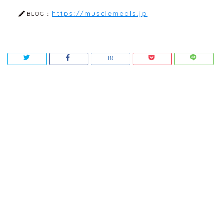
https://musclemeals.jp
BLOG：