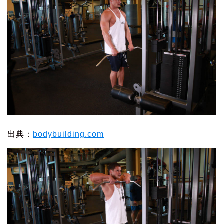
出典：
bodybuilding.com