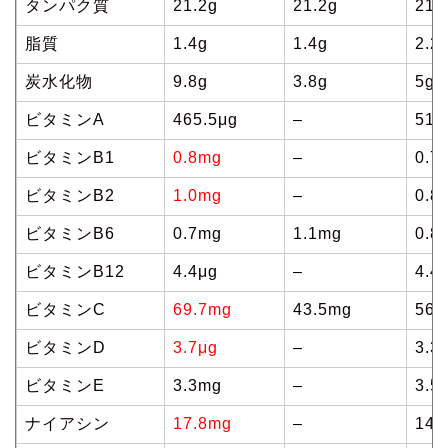
タンパク質
21.2g
21.2g
21.
脂質
1.4g
1.4g
2.2
炭水化物
9.8g
3.8g
5g
ビタミンA
465.5μg
–
512
ビタミンB1
0.8mg
–
0.7
ビタミンB2
1.0mg
–
0.8
ビタミンB6
0.7mg
1.1mg
0.8
ビタミンB12
4.4μg
–
4.4
ビタミンC
69.7mg
43.5mg
56.
ビタミンD
3.7μg
–
3.3
ビタミンE
3.3mg
–
3.5
ナイアシン
17.8mg
–
14.