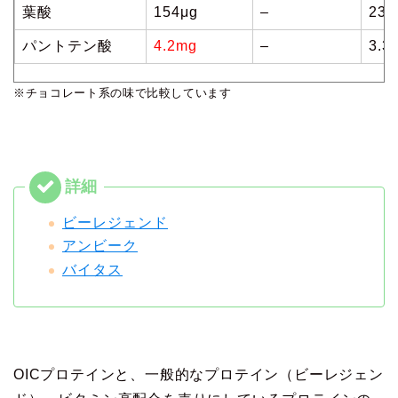
葉酸
154μg
–
230
パントテン酸
4.2mg
–
3.3
※チョコレート系の味で比較しています
ビーレジェンド
アンビーク
バイタス
OICプロテインと、一般的なプロテイン（ビーレジェン