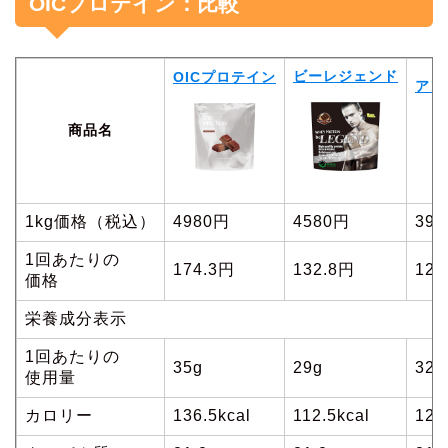
OICプロテイン：比較
ビーレジェンド
OICプロテイン
アン
商品名
1kg価格（税込）
4980円
4580円
39
1回あたりの
174.3円
132.8円
127
価格
栄養成分表示
1回あたりの
35g
29g
32g
使用量
カロリー
136.5kcal
112.5kcal
125