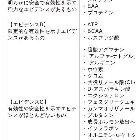
明らかに安全で有効性を示す
・EAA
強力なエビデンスがあるもの
・プロテイン
【エビデンスB】
・ATP
限定的な有効性を示すエビデ
・BCAA
ンスがあるもの
・ホスファジ酸
・硫酸アグマチン
・ アルファ-ケトグルタ
・ アルギニン
・ホウ素
・クロム
・共役リノール酸(CLA)
・D-アスパラギン酸
・エクジステロン
【エビデンスC】
・フェヌグリークエキ
有効性や安全性を示すエビデ
・ガンマオリザノール(
ンスがほとんどないもの
・グルタミン
・成長ホルモン放出ペ
・イソフラボン
・オルニチン-α-ケトグ