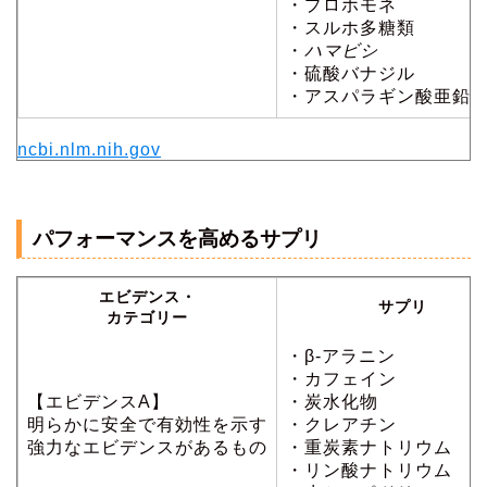
・プロホモネ
・スルホ多糖類
・
ハマビシ
・硫酸バナジル
・アスパラギン酸亜鉛
ncbi.nlm.nih.gov
パフォーマンスを高めるサプリ
エビデンス・
サプリ
カテゴリー
・β-アラニン
・カフェイン
【エビデンスA】
・炭水化物
明らかに安全で有効性を示す
・クレアチン
強力なエビデンスがあるもの
・重炭素ナトリウム
・リン酸ナトリウム