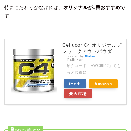
特にこだわりがなければ、
オリジナルが1番おすすめ
で
す。
Cellucor C4 オリジナルプ
レワークアウトパウダー
created by
Rinker
Cellucor
紹介コード「AWC9842」でも
っとお得に
iHerb
Amazon
楽天市場