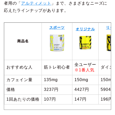
者用の「
アルティメット
」まで、さまざまなニーズに
応えたラインナップがあります。
スポーツ
リッ
オリジナル
商品名
全ユーザー
おすすめな人
筋トレ初心者
ダイエ
※1番人気
カフェイン量
135mg
150mg
150mg
価格
3237円
4427円
5904
1回あたりの価格
107円
147円
196円