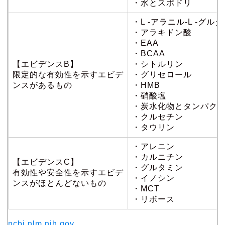
・水とスポドリ
・L -アラニル-L -グル
・アラキドン酸
・EAA
・BCAA
【エビデンスB】
・シトルリン
限定的な有効性を示すエビデ
・グリセロール
ンスがあるもの
・HMB
・硝酸塩
・炭水化物とタンパク
・クルセチン
・タウリン
・アレニン
・カルニチン
【エビデンスC】
・グルタミン
有効性や安全性を示すエビデ
・イノシン
ンスがほとんどないもの
・MCT
・リボース
ncbi.nlm.nih.gov