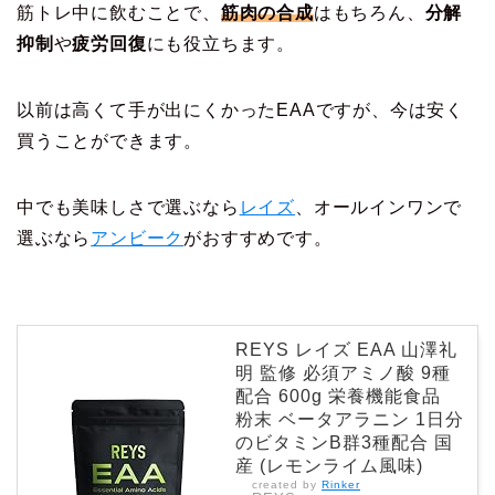
筋トレ中に飲むことで、
筋肉の合成
はもちろん、
分解
抑制
や
疲労回復
にも役立ちます。
以前は高くて手が出にくかったEAAですが、今は安く
買うことができます。
中でも美味しさで選ぶなら
レイズ
、オールインワンで
選ぶなら
アンビーク
がおすすめです。
REYS レイズ EAA 山澤礼
明 監修 必須アミノ酸 9種
配合 600g 栄養機能食品
粉末 ベータアラニン 1日分
のビタミンB群3種配合 国
産 (レモンライム風味)
created by
Rinker