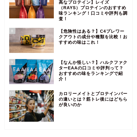
高なプロテイン】レイズ
（RAYS）プロテインのおすすめ
味ランキング！口コミや評判も調
査！
8
【危険性はある？】C4プレワー
クアウトの成分や種類を比較！お
すすめの味はこれ！
9
【なんか怪しい？】ハルクファク
ターEAAの口コミや評判って？
おすすめの味をランキングで紹
介！
10
カロリーメイトとプロテインバー
の違いとは？筋トレ後にはどちら
が良いのか