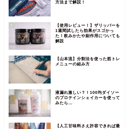
方法まで解説！
4
【使用レビュー！】ザリッパーを
1週間試したら効果がスゴかっ
た！飲みかたや副作用についても
解説
5
【山本流】分割法を使った筋トレ
メニューの組み方
6
液漏れ激しい？！100均ダイソー
のプロテインシェイカーを使って
みたら…
7
【人工甘味料さえ許容できれば最