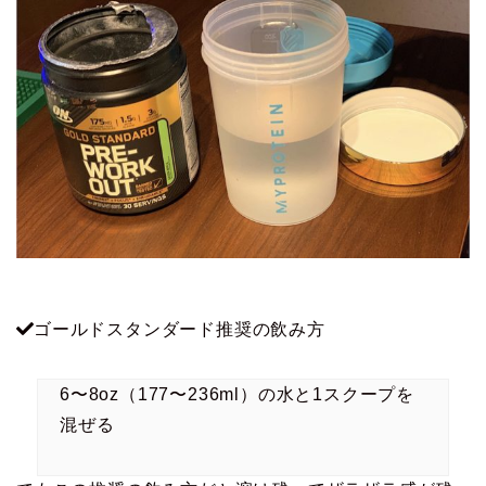
ゴールドスタンダード推奨の飲み方
6〜8oz（177〜236ml）の水と1スクープを
混ぜる