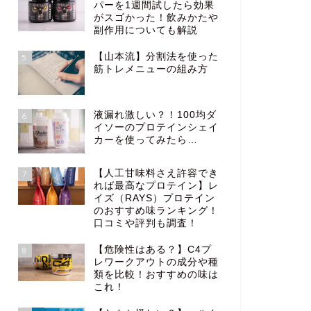
パーを1週間試したら効果
がスゴかった！飲みかたや
副作用についても解説
【山本流】分割法を使った
5
筋トレメニューの組み方
液漏れ激しい？！100均ダ
6
イソーのプロテインシェイ
カーを使ってみたら…
【人工甘味料さえ許容でき
7
れば最高なプロテイン】レ
イズ（RAYS）プロテイン
のおすすめ味ランキング！
口コミや評判も調査！
【危険性はある？】C4プ
8
レワークアウトの成分や種
類を比較！おすすめの味は
これ！