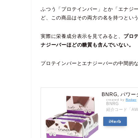
ふつう「プロテインバー」とか「エナジ
ど、この商品はその両方の名を持つとい
実際に栄養成分表示を見てみると、
プロ
ナジーバーほどの糖質も含んでいない。
プロテインバーとエナジーバーの中間的
BNRG, パ
created by
Rinker
BNRG
紹介コード「AWC
iHerb