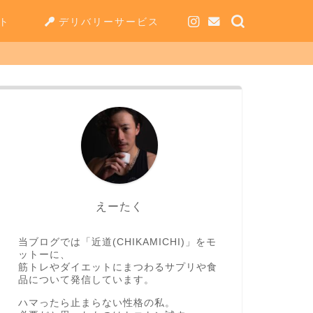
ト
デリバリーサービス
えーたく
当ブログでは「近道(CHIKAMICHI)」をモ
ットーに、
筋トレやダイエットにまつわるサプリや食
品について発信しています。
ハマったら止まらない性格の私。