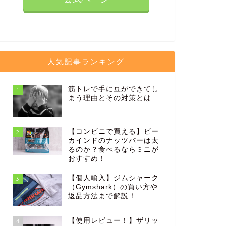
人気記事ランキング
筋トレで手に豆ができてし
1
まう理由とその対策とは
【コンビニで買える】ビー
2
カインドのナッツバーは太
るのか？食べるならミニが
おすすめ！
【個人輸入】ジムシャーク
3
（Gymshark）の買い方や
返品方法まで解説！
【使用レビュー！】ザリッ
4